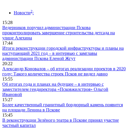
2
Новости
:
15:28
Ведерников поручил администрации Пскова
проконтролировать завершение строительства детсада на
улице Алехина
17:44
Итоги реконструкции городской инфраструктуры и планы на
наступающий 2021 год – в интервью с замглавы
администрации Пскова Еленой Жгут
20:22
Александр Коновалов – об итогах реализации проектов в 2020
году: Такого количества строек Псков не видел давно
15:55
Об итогах года и планах на будущее – в интервью с
заместителем гендиректора «Псковжилстроя» Ольгой
Ивановой
15:27
Более качественный гранитный бордюрный камень появится
на площади Ленина в Пскове
15:45
В реконструкции Зелёного театра в Пскове принял участие
частный капитал