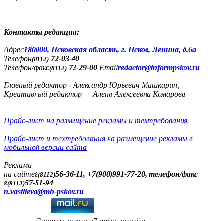
Контакты редакции:
Адреc
180000, Псковская область, г. Псков, Ленина, д.6а
Телефон
72-03-40
(8112)
Телефон/факс
72-29-00
Email
redactor@informpskov.ru
(8112)
Главный редактор - Александр Юрьевич Машкарин,
Креативный редактор — Алена Алексеевна Комарова
Прайс-лист на размещение рекламы и техтребования
Прайс-лист и техтребования на размещение рекламы в
мобильной версии сайта
Реклама
на сайте
56-36-11, +7(900)991-77-20, телефон/факс
8(8112)
57-51-94
8(8112)
n.vasilieva@mh-pskov.ru
Слушать радио «7 небо» онлайн