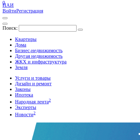
0
ПАИ
Войти
Регистрация
Поиск:
Квартиры
Дома
Бизнес-недвижимость
Другая недвижимость
ЖКХ и инфраструктура
Земля
Услуги и товары
Дизайн и ремонт
Законы
Ипотека
2
Народная лента
Эксперты
2
Новости