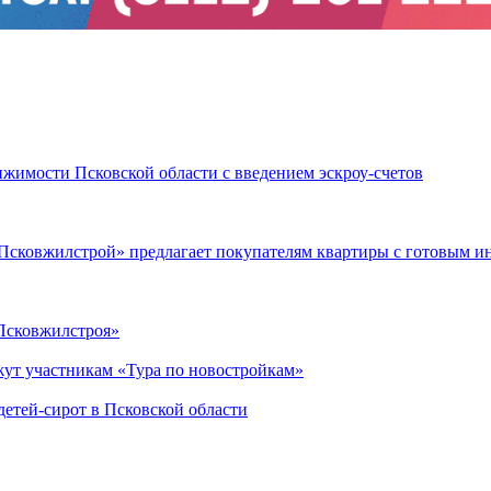
ижимости Псковской области с введением эскроу-счетов
«Псковжилстрой» предлагает покупателям квартиры с готовым и
«Псковжилстроя»
жут участникам «Тура по новостройкам»
детей-сирот в Псковской области