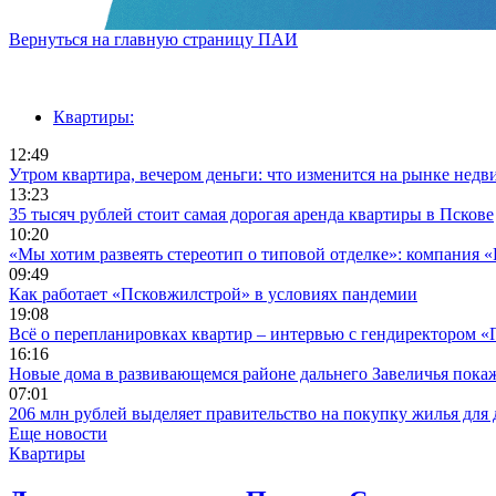
Вернуться на главную страницу ПАИ
Квартиры:
12:49
Утром квартира, вечером деньги: что изменится на рынке недв
13:23
35 тысяч рублей стоит самая дорогая аренда квартиры в Пскове
10:20
«Мы хотим развеять стереотип о типовой отделке»: компания 
09:49
Как работает «Псковжилстрой» в условиях пандемии
19:08
Всё о перепланировках квартир – интервью с гендиректором 
16:16
Новые дома в развивающемся районе дальнего Завеличья пока
07:01
206 млн рублей выделяет правительство на покупку жилья для 
Еще новости
Квартиры