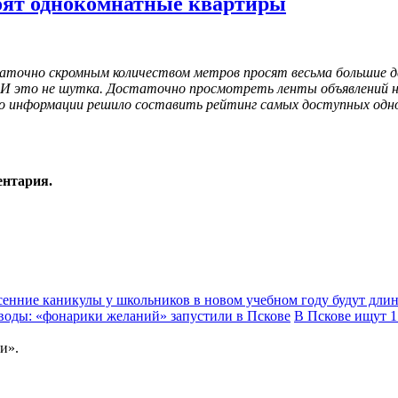
тоят однокомнатные квартиры
аточно скромным количеством метров просят весьма большие де
. И это не шутка. Достаточно просмотреть ленты объявлений 
во информации решило составить рейтинг самых доступных одн
ентария.
енние каникулы у школьников в новом учебном году будут дли
 воды: «фонарики желаний» запустили в Пскове
В Пскове ищут 1
и».